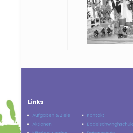
Links
Aufgaben & Ziele
Kontakt
Aktionen
Bodelschwinghschul
Mitglied werden
Datenschutz