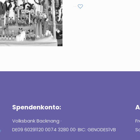
Do you like it?
0
Spendenkonto:
A
Volksbank Backnang ·
F
DE09 60291120 0074 3280 00· BIC: GENODES1VB
Sc
e