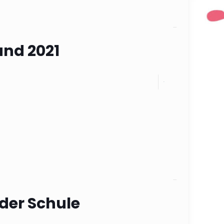
Categories
nd 2021
0
Categories
der Schule