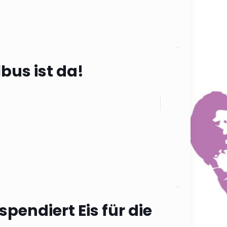
Categories
bus ist da!
0
Categories
pendiert Eis für die